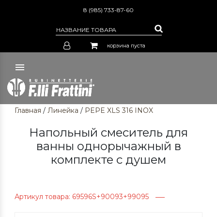
8 (985) 733-87-60
корзина пуста
Главная
/
Линейка
/
PEPE XLS 316 INOX
Напольный смеситель для
ванны однорычажный в
комплекте с душем
Артикул товара: 69596S+90093+99095