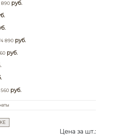
руб.
 890
б.
б.
руб.
74 890
руб.
560
.
.
руб.
 560
наты
КЕ
Цена за шт.: