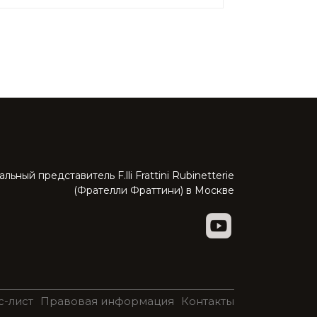
ьный представитель F.lli Frattini Rubinetterie
(Фрателли Фраттини) в Москве
с-лист
Правовая информация
Контакты