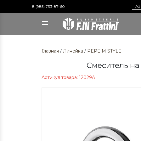
8 (985) 733-87-60
Главная
/
Линейка
/
PEPE M STYLE
Смеситель на
Артикул товара: 12029A