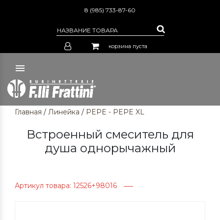
8 (985) 733-87-60
корзина пуста
Главная
/
Линейка
/
PEPE - PEPE XL
Встроенный смеситель для
душа однорычажный
Артикул товара: 12526+98016